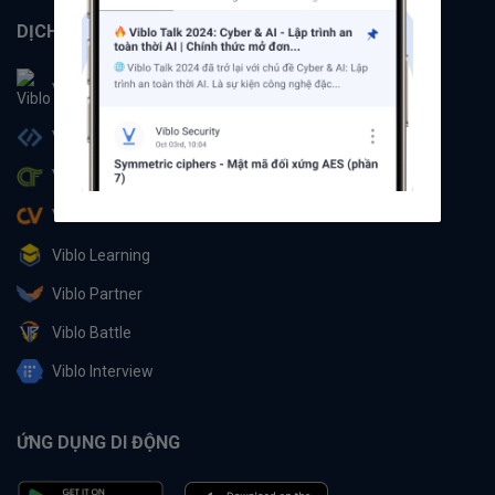
DỊCH VỤ
Viblo
Viblo Code
Viblo CTF
Viblo CV
Viblo Learning
Viblo Partner
Viblo Battle
Viblo Interview
ỨNG DỤNG DI ĐỘNG