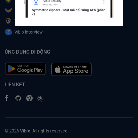
Viblo Partner
Viblo Battle
Viblo Interview
ỨNG DỤNG DI ĐỘNG
LIÊN KẾT
© 2026
Viblo
. All rights reserved.