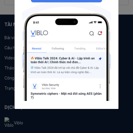
TÀI NGUYÊN
Bài viết
Tổ chức
Câu hỏi
Tags
Videos
Tác giả
Thảo luận
Đề xuất hệ thống
Công cụ
Machine Learning
Trạng thái hệ thống
DỊCH VỤ
Viblo