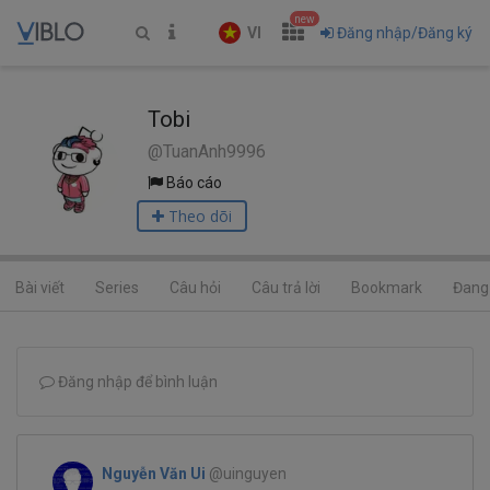
new
VI
Đăng nhập/Đăng ký
Tobi
@TuanAnh9996
Báo cáo
Theo dõi
Bài viết
Series
Câu hỏi
Câu trả lời
Bookmark
Đang 
Đăng nhập để bình luận
Nguyễn Văn Ui
@uinguyen