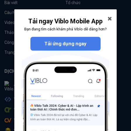
Bài viết
Tổ chức
Câu hỏi
Tags
Tải ngay Viblo Mobile App
Videos
Tác giả
Bạn đang tìm cách khám phá Viblo dễ dàng hơn?
Thảo luận
Đề xuất hệ thống
Công cụ
Machine Learning
Tải ứng dụng ngay
Trạng thái hệ thống
DỊCH VỤ
Viblo
Viblo Code
Viblo CTF
Viblo CV
Viblo Learning