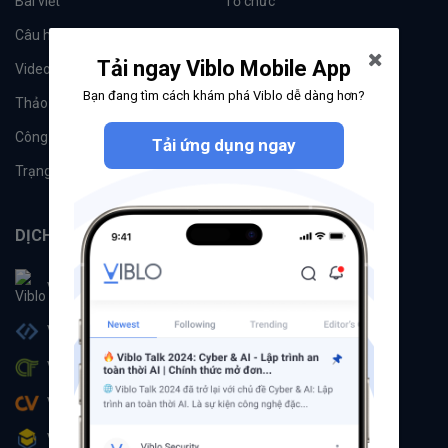
Bài viết
Tổ chức
Câu hỏi
Tags
Tải ngay Viblo Mobile App
Videos
Tác giả
Bạn đang tìm cách khám phá Viblo dễ dàng hơn?
Thảo luận
Đề xuất hệ thống
Công cụ
Machine Learning
Tải ứng dụng ngay
Trạng thái hệ thống
DỊCH VỤ
Viblo
Viblo Code
Viblo CTF
Viblo CV
Viblo Learning