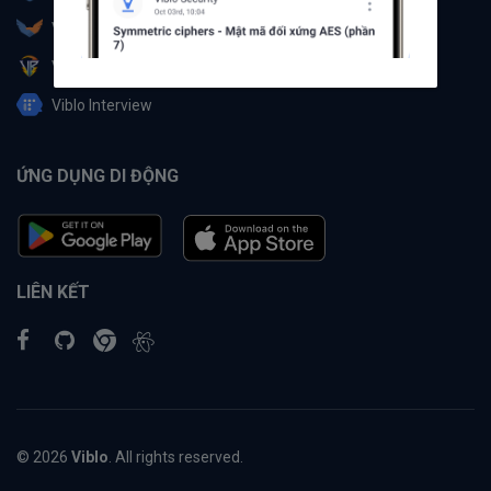
Viblo Partner
Viblo Battle
Viblo Interview
ỨNG DỤNG DI ĐỘNG
LIÊN KẾT
© 2026
Viblo
. All rights reserved.