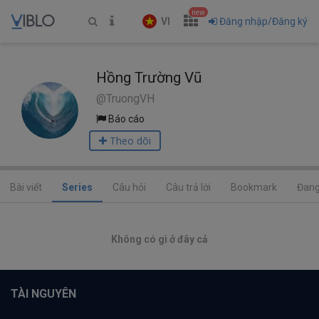
new
VI
Đăng nhập/Đăng ký
Hồng Trường Vũ
@TruongVH
Báo cáo
Theo dõi
Bài viết
Series
Câu hỏi
Câu trả lời
Bookmark
Đang
Không có gì ở đây cả
TÀI NGUYÊN