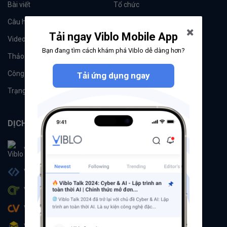
Bài viết
Tổ chức
Câu hỏi
Tags
Tải ngay Viblo Mobile App
Videos
Tác giả
Bạn đang tìm cách khám phá Viblo dễ dàng hơn?
Thảo luận
Đề xuất hệ thống
Công cụ
Machine Learning
Tải ứng dụng ngay
Trạng thái hệ thống
DỊCH VỤ
Viblo
Viblo Code
Viblo CTF
Viblo CV
Viblo Learning