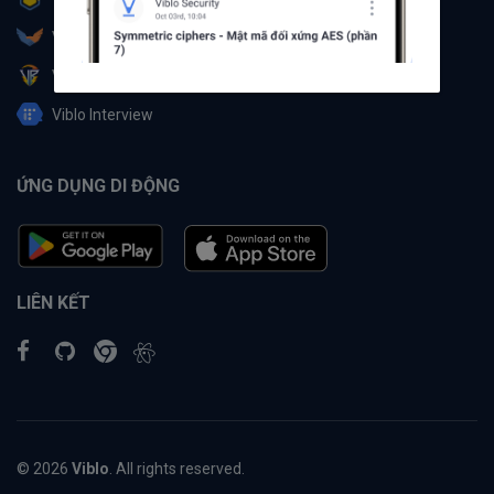
Viblo Partner
Viblo Battle
Viblo Interview
ỨNG DỤNG DI ĐỘNG
LIÊN KẾT
© 2026
Viblo
. All rights reserved.