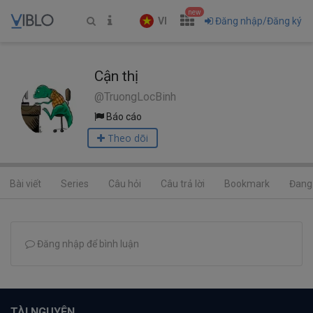
new
VI
Đăng nhập/Đăng ký
Cận thị
@TruongLocBinh
Báo cáo
Theo dõi
Bài viết
Series
Câu hỏi
Câu trả lời
Bookmark
Đang 
Đăng nhập để bình luận
TÀI NGUYÊN