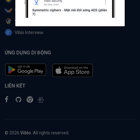
Viblo Partner
Viblo Battle
Viblo Interview
ỨNG DỤNG DI ĐỘNG
LIÊN KẾT
© 2026
Viblo
. All rights reserved.