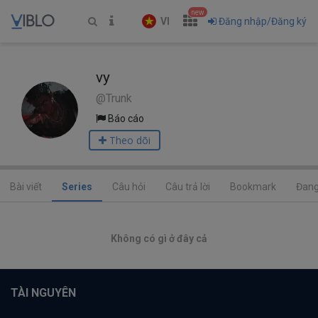
new
VI
Đăng nhập/Đăng ký
vy
@Trunk
Báo cáo
Theo dõi
Bài viết
Series
Câu hỏi
Câu trả lời
Bookmark
Đang
Không có gì ở đây cả
TÀI NGUYÊN