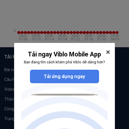
0
2026-
2026-
2026-
2026-
2026-
2026-
2026-
2026-
07-06
07-10
07-14
07-18
07-22
07-26
07-30
08-03
Tải ngay Viblo Mobile App
TÀI NGUYÊN
Bạn đang tìm cách khám phá Viblo dễ dàng hơn?
Bài viết
Tổ chức
Tải ứng dụng ngay
Câu hỏi
Tags
Videos
Tác giả
Thảo luận
Đề xuất hệ thống
Công cụ
Machine Learning
Trạng thái hệ thống