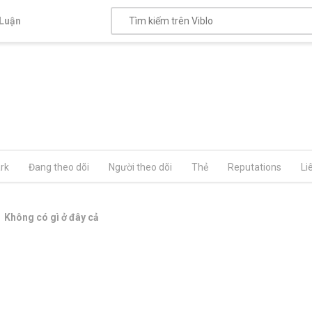
Luận
rk
Đang theo dõi
Người theo dõi
Thẻ
Reputations
Li
Không có gì ở đây cả