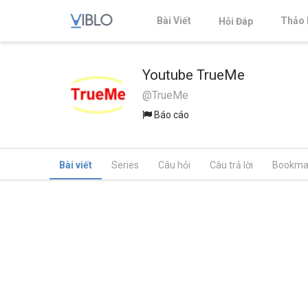
Bài Viết
Thảo 
Hỏi Đáp
Youtube TrueMe
@TrueMe
Báo cáo
Bài viết
Series
Câu hỏi
Câu trả lời
Bookma