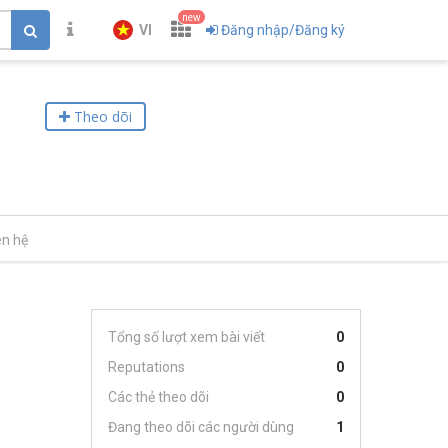
new
VI
Đăng nhập/Đăng ký
Theo dõi
ên hệ
Tổng số lượt xem bài viết
0
Reputations
0
Các thẻ theo dõi
0
Đang theo dõi các người dùng
1