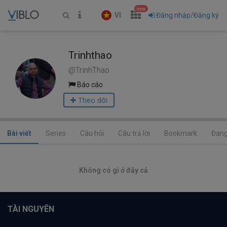
new
VI
Đăng nhập/Đăng ký
Trinhthao
@TrinhThao
Báo cáo
Theo dõi
Bài viết
Series
Câu hỏi
Câu trả lời
Bookmark
Đang
Không có gì ở đây cả
TÀI NGUYÊN