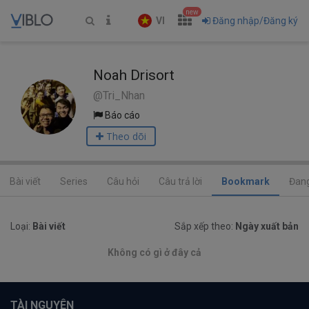
new
VI
Đăng nhập/Đăng ký
Noah Drisort
@Tri_Nhan
Báo cáo
Theo dõi
Bài viết
Series
Câu hỏi
Câu trả lời
Bookmark
Đang
Loại:
Bài viết
Sắp xếp theo:
Ngày xuất bản
Không có gì ở đây cả
TÀI NGUYÊN