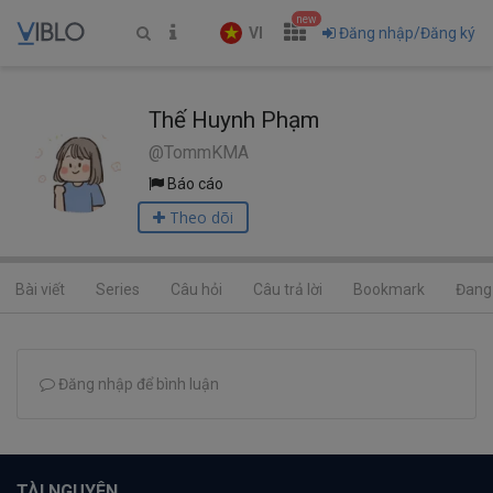
new
VI
Đăng nhập/Đăng ký
Thế Huynh Phạm
@TommKMA
Báo cáo
Theo dõi
Bài viết
Series
Câu hỏi
Câu trả lời
Bookmark
Đang 
Đăng nhập để bình luận
TÀI NGUYÊN