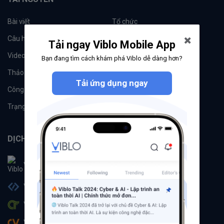
Bài viết
Tổ chức
Câu hỏi
Tags
Tải ngay Viblo Mobile App
Videos
Tác giả
Bạn đang tìm cách khám phá Viblo dễ dàng hơn?
Thảo luận
Đề xuất hệ thống
Tải ứng dụng ngay
Công cụ
Machine Learning
Trạng thái hệ thống
DỊCH VỤ
Viblo
Viblo Code
Viblo CTF
Viblo CV