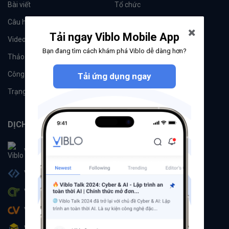
Bài viết
Tổ chức
Câu hỏi
Tags
Tải ngay Viblo Mobile App
Videos
Tác giả
Bạn đang tìm cách khám phá Viblo dễ dàng hơn?
Thảo luận
Đề xuất hệ thống
Công cụ
Machine Learning
Tải ứng dụng ngay
Trạng thái hệ thống
DỊCH VỤ
Viblo
Viblo Code
Viblo CTF
Viblo CV
Viblo Learning