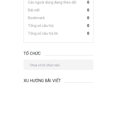
Các người dùng đang theo dõi
0
Bài viết
0
Bookmark
0
Tổng số câu hỏi
0
Tổng số câu trả lời
0
TỔ CHỨC
Chưa có tổ chức nào.
XU HƯỚNG BÀI VIẾT