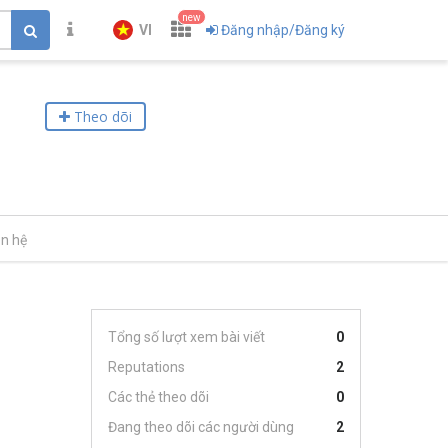
new
VI
Đăng nhập/Đăng ký
Theo dõi
ên hệ
Tổng số lượt xem bài viết
0
Reputations
2
Các thẻ theo dõi
0
Đang theo dõi các người dùng
2