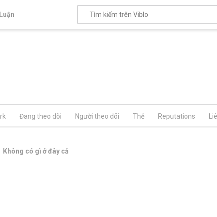
Luận
rk
Đang theo dõi
Người theo dõi
Thẻ
Reputations
Li
Không có gì ở đây cả