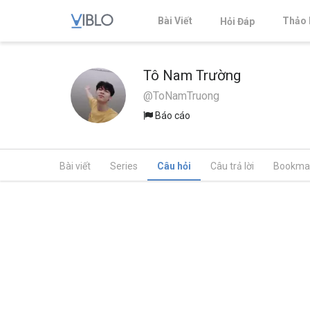
Bài Viết
Thảo 
Hỏi Đáp
Tô Nam Trường
@ToNamTruong
Báo cáo
Bài viết
Series
Câu hỏi
Câu trả lời
Bookma