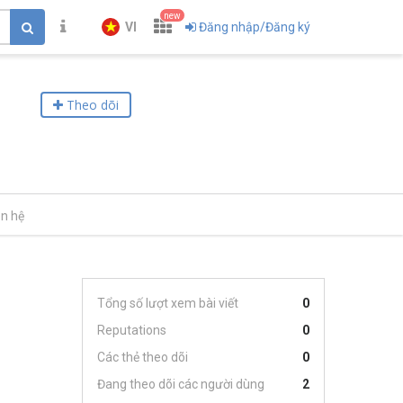
new
VI
Đăng nhập/Đăng ký
Theo dõi
ên hệ
Tổng số lượt xem bài viết
0
Reputations
0
Các thẻ theo dõi
0
Đang theo dõi các người dùng
2