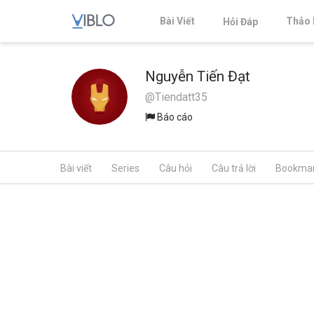
Bài Viết
Thảo 
Hỏi Đáp
Nguyễn Tiến Đạt
@Tiendatt35
Báo cáo
Bài viết
Series
Câu hỏi
Câu trả lời
Bookma