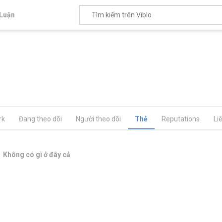
Luận
rk
Đang theo dõi
Người theo dõi
Thẻ
Reputations
Li
Không có gì ở đây cả