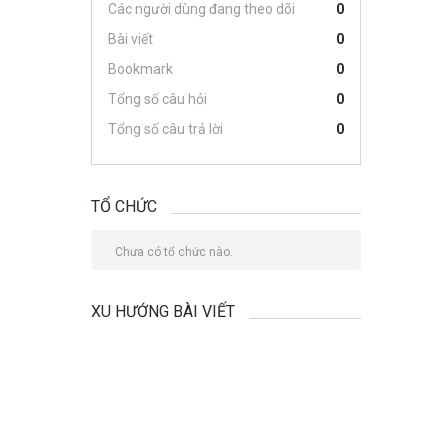
Các người dùng đang theo dõi
0
Bài viết
0
Bookmark
0
Tổng số câu hỏi
0
Tổng số câu trả lời
0
TỔ CHỨC
Chưa có tổ chức nào.
XU HƯỚNG BÀI VIẾT