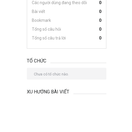
Các người dùng đang theo dõi
0
Bài viết
0
Bookmark
0
Tổng số câu hỏi
0
Tổng số câu trả lời
0
TỔ CHỨC
Chưa có tổ chức nào.
XU HƯỚNG BÀI VIẾT