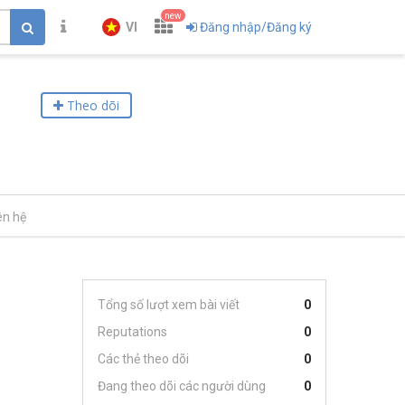
new
VI
Đăng nhập/Đăng ký
Theo dõi
ên hệ
Tổng số lượt xem bài viết
0
Reputations
0
Các thẻ theo dõi
0
Đang theo dõi các người dùng
0