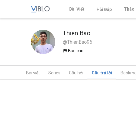
Bài Viết
Thảo 
Hỏi Đáp
Thien Bao
@ThienBao96
Báo cáo
Bài viết
Series
Câu hỏi
Câu trả lời
Bookma