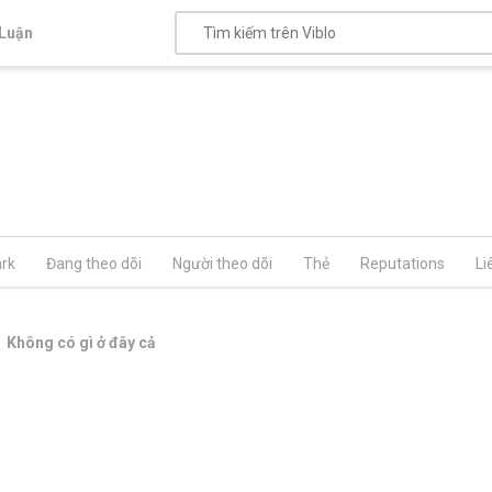
Luận
rk
Đang theo dõi
Người theo dõi
Thẻ
Reputations
Li
Không có gì ở đây cả