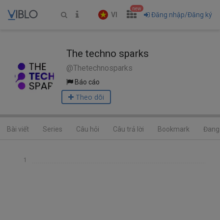
new
VI
Đăng nhập/Đăng ký
The techno sparks
@Thetechnosparks
Báo cáo
Theo dõi
Bài viết
Series
Câu hỏi
Câu trả lời
Bookmark
Đang 
1