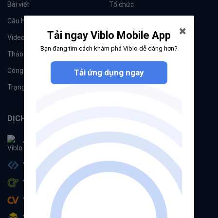
Bài viết
Tổ chức
Câu hỏi
Tags
Tải ngay Viblo Mobile App
Videos
Tác giả
Bạn đang tìm cách khám phá Viblo dễ dàng hơn?
Thảo luận
Đề xuất hệ thống
Công cụ
Machine Learning
Tải ứng dụng ngay
Trạng thái hệ thống
DỊCH VỤ
Viblo
Viblo Code
Viblo CTF
Viblo CV
Viblo Learning