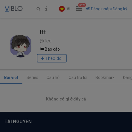
new
VI
Đăng nhập/Đăng ký
ttt
@Teo
Báo cáo
Theo dõi
Bài viết
Series
Câu hỏi
Câu trả lời
Bookmark
Đang
Không có gì ở đây cả
TÀI NGUYÊN