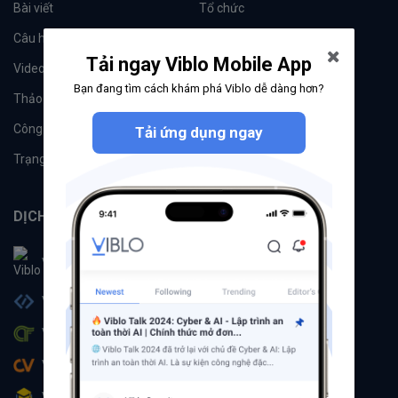
Bài viết
Tổ chức
Câu hỏi
Tags
Tải ngay Viblo Mobile App
Videos
Tác giả
Bạn đang tìm cách khám phá Viblo dễ dàng hơn?
Thảo luận
Đề xuất hệ thống
Công cụ
Machine Learning
Tải ứng dụng ngay
Trạng thái hệ thống
DỊCH VỤ
Viblo
Viblo Code
Viblo CTF
Viblo CV
Viblo Learning