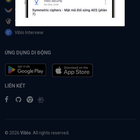
Viblo Partner
Viblo Battle
Viblo Interview
ỨNG DỤNG DI ĐỘNG
LIÊN KẾT
© 2026
Viblo
. All rights reserved.