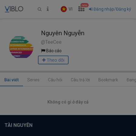
new
VI
Đăng nhập/Đăng ký
Nguyên Nguyễn
@TeeCee
Báo cáo
Theo dõi
Bài viết
Series
Câu hỏi
Câu trả lời
Bookmark
Đang
Không có gì ở đây cả
TÀI NGUYÊN