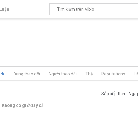
Luận
rk
Đang theo dõi
Người theo dõi
Thẻ
Reputations
Li
Sắp xếp theo:
Ngày
Không có gì ở đây cả