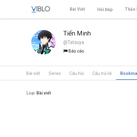
Bài Viết
Thảo 
Hỏi Đáp
Tiến Minh
@Tatsuya
Báo cáo
Bài viết
Series
Câu hỏi
Câu trả lời
Bookma
Loại:
Bài viết