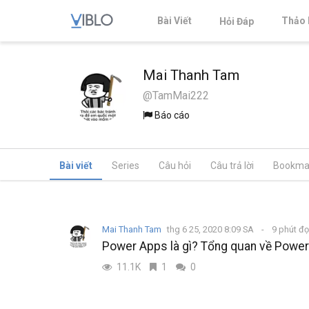
Bài Viết
Thảo 
Hỏi Đáp
Mai Thanh Tam
@TamMai222
Báo cáo
Bài viết
Series
Câu hỏi
Câu trả lời
Bookma
Mai Thanh Tam
thg 6 25, 2020 8:09 SA
9 phút đ
Power Apps là gì? Tổng quan về Powe
11.1K
1
0