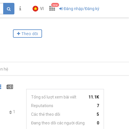
new
VI
Đăng nhập/Đăng ký
Theo dõi
ên hệ
Tổng số lượt xem bài viết
11.1K
Reputations
7
1
Các thẻ theo dõi
5
Đang theo dõi các người dùng
0