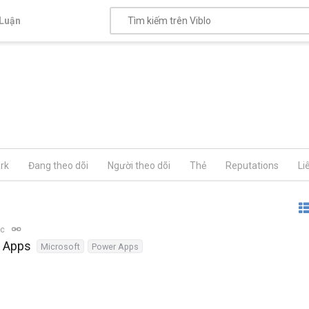
Luận
rk
Đang theo dõi
Người theo dõi
Thẻ
Reputations
Li
ọc
r Apps
Microsoft
Power Apps