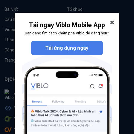
Bài viết
Tổ chức
Câu hỏi
Tags
Tải ngay Viblo Mobile App
Videos
Tác giả
Bạn đang tìm cách khám phá Viblo dễ dàng hơn?
Thảo luận
Đề xuất hệ thống
Tải ứng dụng ngay
Công cụ
Machine Learning
Trạng thái hệ thống
DỊCH VỤ
Viblo
Viblo Code
Viblo CTF
Viblo CV