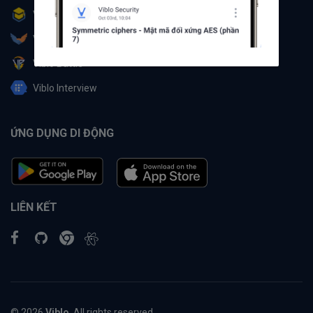
Viblo Learning
Viblo Partner
Viblo Battle
Viblo Interview
ỨNG DỤNG DI ĐỘNG
LIÊN KẾT
© 2026
Viblo
. All rights reserved.