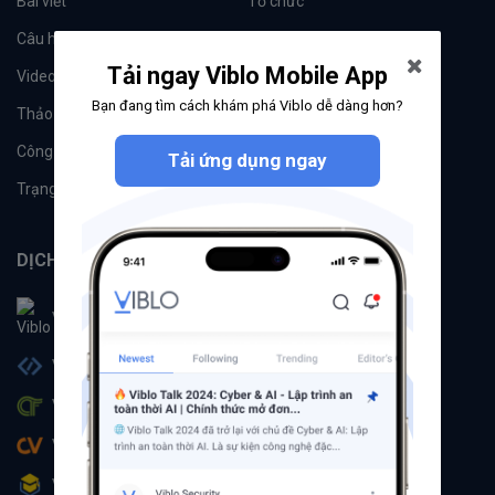
Bài viết
Tổ chức
Câu hỏi
Tags
Tải ngay Viblo Mobile App
Videos
Tác giả
Bạn đang tìm cách khám phá Viblo dễ dàng hơn?
Thảo luận
Đề xuất hệ thống
Công cụ
Machine Learning
Tải ứng dụng ngay
Trạng thái hệ thống
DỊCH VỤ
Viblo
Viblo Code
Viblo CTF
Viblo CV
Viblo Learning