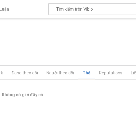
Luận
rk
Đang theo dõi
Người theo dõi
Thẻ
Reputations
Li
Không có gì ở đây cả