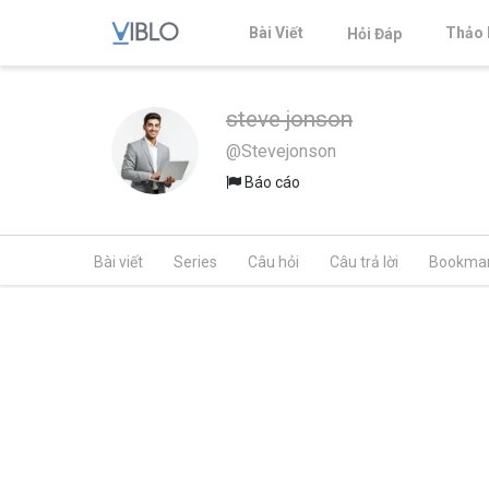
Bài Viết
Thảo 
Hỏi Đáp
steve jonson
@Stevejonson
Báo cáo
Bài viết
Series
Câu hỏi
Câu trả lời
Bookma