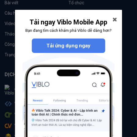
Bài viết
Tổ chức
Câu hỏi
Tags
Tải ngay Viblo Mobile App
Videos
Tác giả
Bạn đang tìm cách khám phá Viblo dễ dàng hơn?
Thảo luận
Đề xuất hệ thống
Công cụ
Machine Learning
Tải ứng dụng ngay
Trạng thái hệ thống
DỊCH VỤ
Viblo
Viblo Code
Viblo CTF
Viblo CV
Viblo Learning