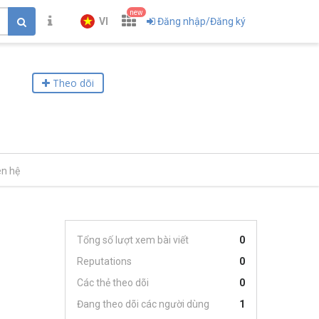
new
VI
Đăng nhập/Đăng ký
Theo dõi
ên hệ
Tổng số lượt xem bài viết
0
Reputations
0
Các thẻ theo dõi
0
Đang theo dõi các người dùng
1