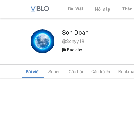
Bài Viết
Thảo 
Hỏi Đáp
Son Doan
@Sonyy19
Báo cáo
Bài viết
Series
Câu hỏi
Câu trả lời
Bookma