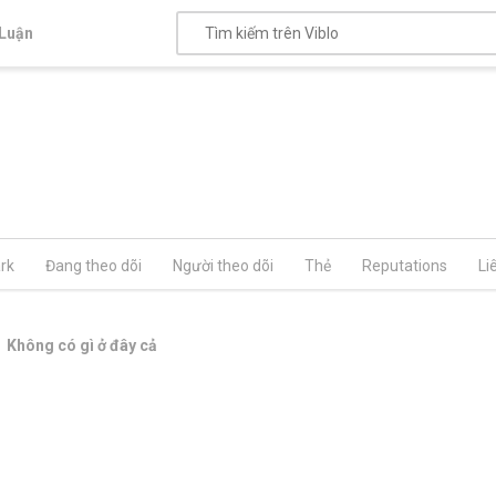
Luận
rk
Đang theo dõi
Người theo dõi
Thẻ
Reputations
Li
Không có gì ở đây cả