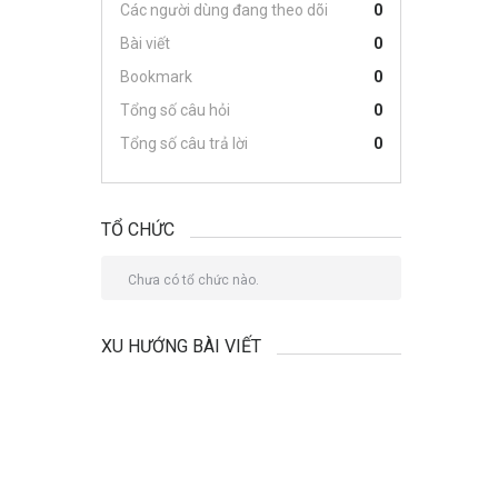
Các người dùng đang theo dõi
0
Bài viết
0
Bookmark
0
Tổng số câu hỏi
0
Tổng số câu trả lời
0
TỔ CHỨC
Chưa có tổ chức nào.
XU HƯỚNG BÀI VIẾT