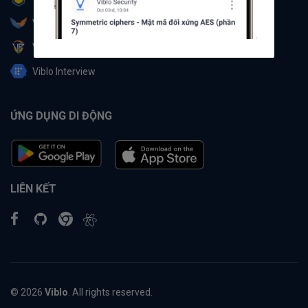
Viblo Partner
Viblo Battle
Viblo Interview
ỨNG DỤNG DI ĐỘNG
LIÊN KẾT
© 2026
Viblo
. All rights reserved.