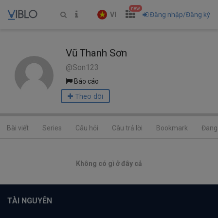
new
VI
Đăng nhập/Đăng ký
Vũ Thanh Sơn
@Son123
Báo cáo
Theo dõi
Bài viết
Series
Câu hỏi
Câu trả lời
Bookmark
Đang 
Không có gì ở đây cả
TÀI NGUYÊN