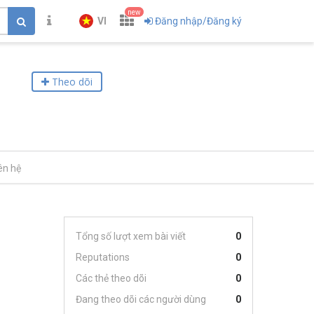
new
VI
Đăng nhập/Đăng ký
Theo dõi
ên hệ
Tổng số lượt xem bài viết
0
Reputations
0
Các thẻ theo dõi
0
Đang theo dõi các người dùng
0