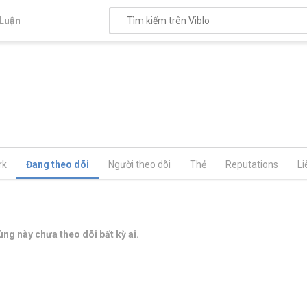
Luận
rk
Đang theo dõi
Người theo dõi
Thẻ
Reputations
Li
ng này chưa theo dõi bất kỳ ai.