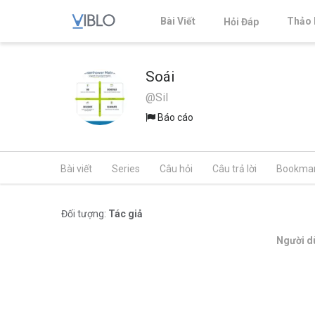
Bài Viết
Thảo 
Hỏi Đáp
Soái
@Sil
Báo cáo
Bài viết
Series
Câu hỏi
Câu trả lời
Bookma
Đối tượng:
Tác giả
Người dù