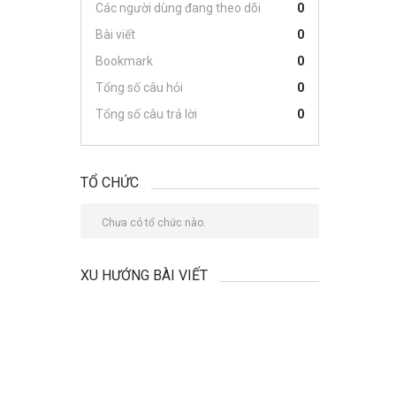
Các người dùng đang theo dõi
0
Bài viết
0
Bookmark
0
Tổng số câu hỏi
0
Tổng số câu trả lời
0
TỔ CHỨC
Chưa có tổ chức nào.
XU HƯỚNG BÀI VIẾT