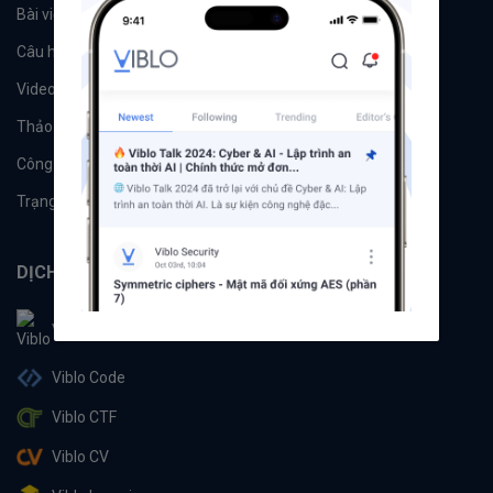
Bài viết
Tổ chức
Câu hỏi
Tags
Videos
Tác giả
Thảo luận
Đề xuất hệ thống
Công cụ
Machine Learning
Trạng thái hệ thống
DỊCH VỤ
Viblo
Viblo Code
Viblo CTF
Viblo CV