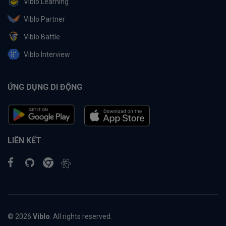
Viblo Learning
Viblo Partner
Viblo Battle
Viblo Interview
ỨNG DỤNG DI ĐỘNG
LIÊN KẾT
© 2026
Viblo
. All rights reserved.