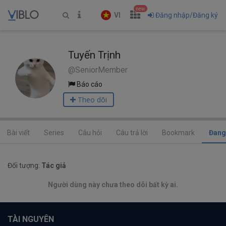
new
VI
Đăng nhập/Đăng ký
Tuyến Trịnh
@SeniorMember
Báo cáo
Theo dõi
Bài viết
Series
Câu hỏi
Câu trả lời
Bookmark
Đang
Đối tượng:
Tác giả
Người dùng này chưa theo dõi bất kỳ ai.
TÀI NGUYÊN