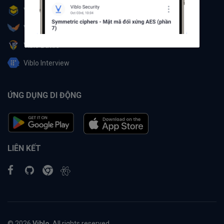
Viblo Learning
Viblo Partner
Viblo Battle
Viblo Interview
ỨNG DỤNG DI ĐỘNG
LIÊN KẾT
© 2026
Viblo
. All rights reserved.