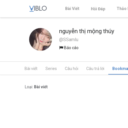
Bài Viết
Thảo 
Hỏi Đáp
nguyễn thị mộng thúy
@SSamlu
Báo cáo
Bài viết
Series
Câu hỏi
Câu trả lời
Bookma
Loại:
Bài viết