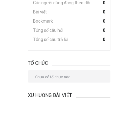
Các người dùng đang theo dõi
0
Bài viết
0
Bookmark
0
Tổng số câu hỏi
0
Tổng số câu trả lời
0
TỔ CHỨC
Chưa có tổ chức nào.
XU HƯỚNG BÀI VIẾT