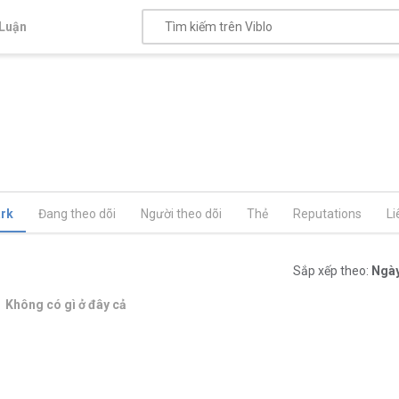
Luận
rk
Đang theo dõi
Người theo dõi
Thẻ
Reputations
Li
Sắp xếp theo:
Ngày
Không có gì ở đây cả