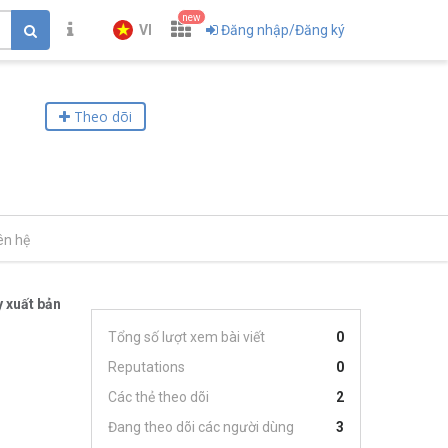
new
VI
Đăng nhập/Đăng ký
Theo dõi
ên hệ
 xuất bản
Tổng số lượt xem bài viết
0
Reputations
0
Các thẻ theo dõi
2
Đang theo dõi các người dùng
3