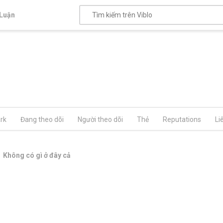
Luận
rk
Đang theo dõi
Người theo dõi
Thẻ
Reputations
Li
Không có gì ở đây cả