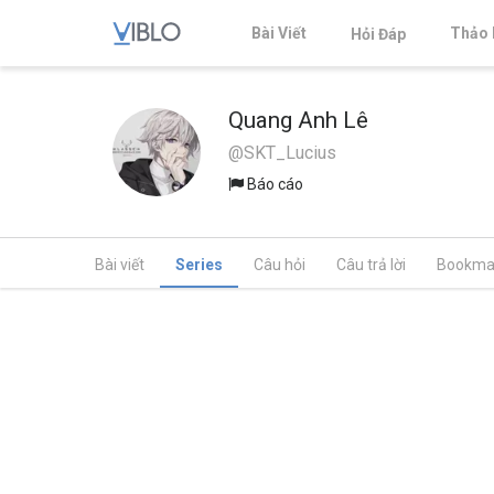
Bài Viết
Thảo 
Hỏi Đáp
Quang Anh Lê
@SKT_Lucius
Báo cáo
Bài viết
Series
Câu hỏi
Câu trả lời
Bookma