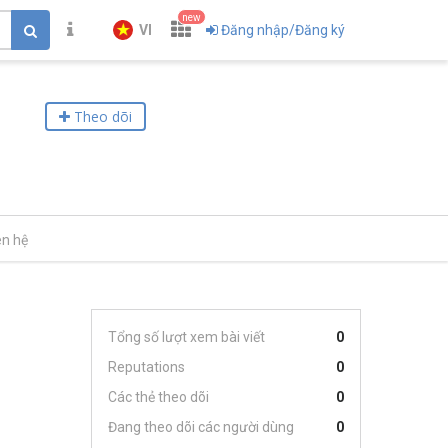
new
VI
Đăng nhập/Đăng ký
Theo dõi
ên hệ
Tổng số lượt xem bài viết
0
Reputations
0
Các thẻ theo dõi
0
Đang theo dõi các người dùng
0