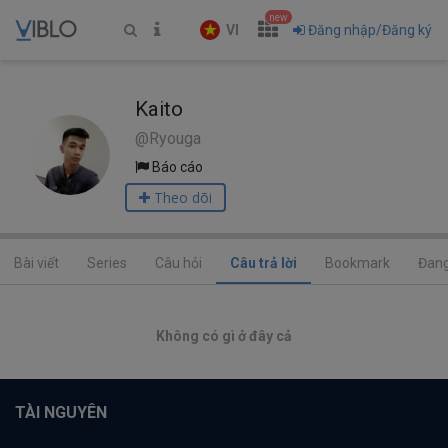
new
VI
Đăng nhập/Đăng ký
Kaito
@Ryouga
Báo cáo
Theo dõi
Bài viết
Series
Câu hỏi
Câu trả lời
Bookmark
Đang
Không có gì ở đây cả
TÀI NGUYÊN