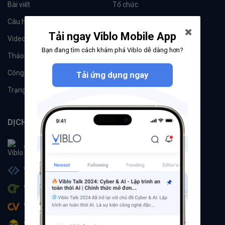
Bài viết
Tổ chức
Câu hỏi
Tags
Tải ngay Viblo Mobile App
Videos
Tác giả
Bạn đang tìm cách khám phá Viblo dễ dàng hơn?
Thảo luận
Đề xuất hệ thống
Công cụ
Machine Learning
Tải ứng dụng ngay
Trạng thái hệ thống
DỊCH VỤ
Viblo
Viblo Code
Viblo CTF
Viblo CV
Viblo Learning