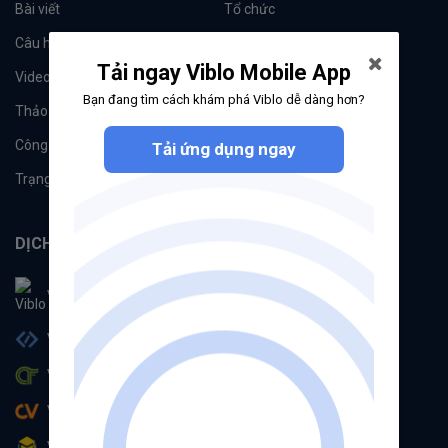
Bài viết
Tổ chức
Câu hỏi
Tags
Tải ngay Viblo Mobile App
Videos
Tác giả
Bạn đang tìm cách khám phá Viblo dễ dàng hơn?
Thảo luận
Đề xuất hệ thống
Công cụ
Machine Learning
Tải ứng dụng ngay
Trạng thái hệ thống
DỊCH VỤ
Viblo
Viblo Code
Viblo CTF
Viblo CV
Viblo Learning