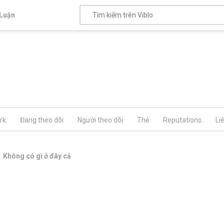
Luận
rk
Đang theo dõi
Người theo dõi
Thẻ
Reputations
Li
Không có gì ở đây cả