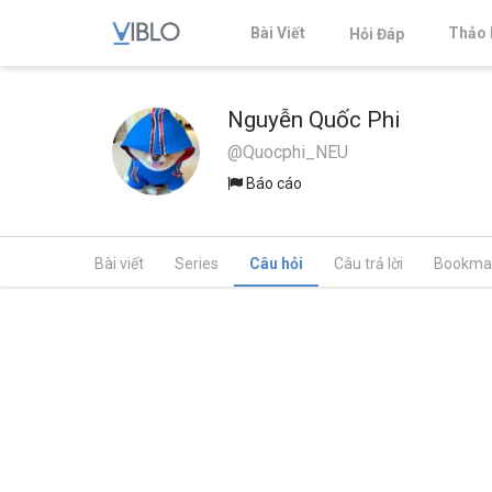
Bài Viết
Thảo 
Hỏi Đáp
Nguyễn Quốc Phi
@Quocphi_NEU
Báo cáo
Bài viết
Series
Câu hỏi
Câu trả lời
Bookma