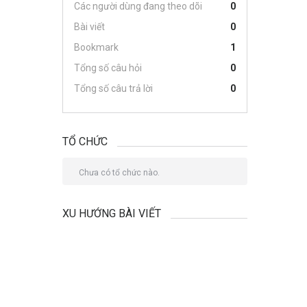
Các người dùng đang theo dõi
0
Bài viết
0
Bookmark
1
Tổng số câu hỏi
0
Tổng số câu trả lời
0
TỔ CHỨC
Chưa có tổ chức nào.
XU HƯỚNG BÀI VIẾT