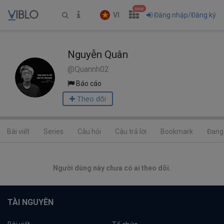
new
VI
Đăng nhập/Đăng ký
Nguyễn Quân
@Quannh02
Báo cáo
Theo dõi
Bài viết
Series
Câu hỏi
Câu trả lời
Bookmark
Đang 
Người dùng này chưa có ai theo dõi.
TÀI NGUYÊN