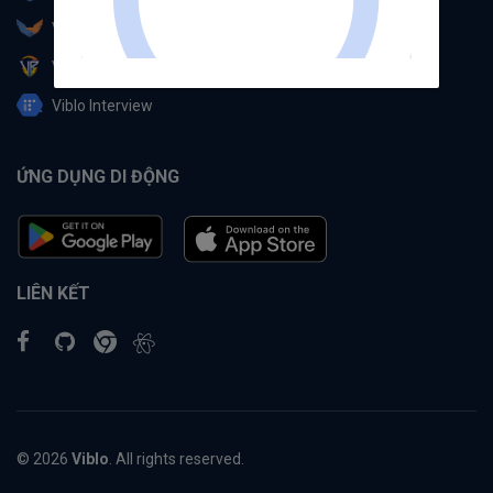
Viblo Partner
Viblo Battle
Viblo Interview
ỨNG DỤNG DI ĐỘNG
LIÊN KẾT
© 2026
Viblo
. All rights reserved.