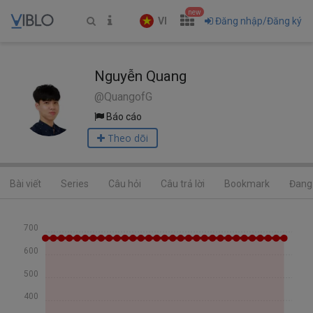
new
VI
Đăng nhập/Đăng ký
Nguyễn Quang
@QuangofG
Báo cáo
Theo dõi
Bài viết
Series
Câu hỏi
Câu trả lời
Bookmark
Đang 
700
600
500
400