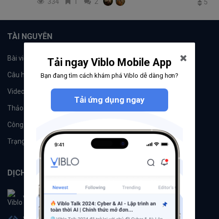
334
1
2
5
TÀI NGUYÊN
Bài viết
Tổ chức
Tải ngay Viblo Mobile App
Câu hỏi
Tags
Bạn đang tìm cách khám phá Viblo dễ dàng hơn?
Videos
Tác giả
Tải ứng dụng ngay
Thảo luận
Đề xuất hệ thống
Công cụ
Machine Learning
Trạng thái hệ thống
DỊCH VỤ
Viblo