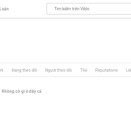
Luận
rk
Đang theo dõi
Người theo dõi
Thẻ
Reputations
Li
Không có gì ở đây cả