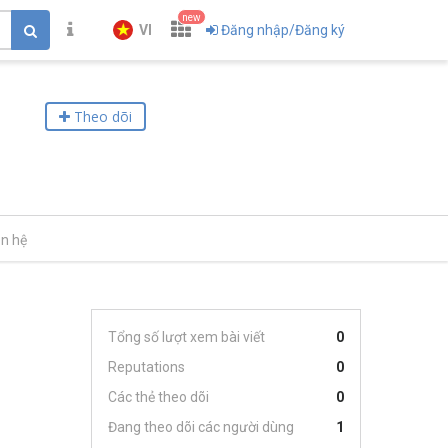
new
VI
Đăng nhập/Đăng ký
Theo dõi
ên hệ
Tổng số lượt xem bài viết
0
Reputations
0
Các thẻ theo dõi
0
Đang theo dõi các người dùng
1