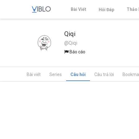
Bài Viết
Thảo 
Hỏi Đáp
Qiqi
@Qiqi
Báo cáo
Bài viết
Series
Câu hỏi
Câu trả lời
Bookma