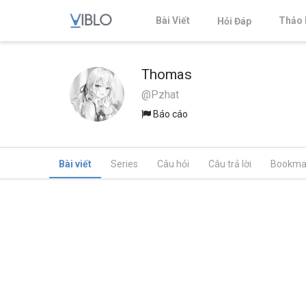
Bài Viết
Thảo 
Hỏi Đáp
Thomas
@Pzhat
Báo cáo
Bài viết
Series
Câu hỏi
Câu trả lời
Bookma