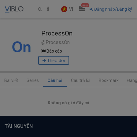
new
VI
Đăng nhập/Đăng ký
ProcessOn
@ProcessOn
Báo cáo
Theo dõi
Bài viết
Series
Câu hỏi
Câu trả lời
Bookmark
Đang
Không có gì ở đây cả
TÀI NGUYÊN