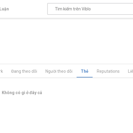
Luận
rk
Đang theo dõi
Người theo dõi
Thẻ
Reputations
Li
Không có gì ở đây cả