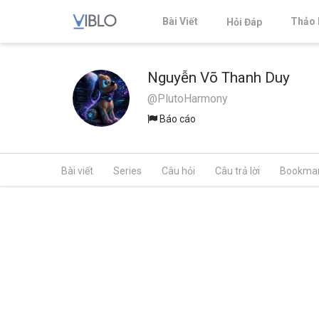
Bài Viết
Thảo 
Hỏi Đáp
Nguyễn Võ Thanh Duy
@PlutoHarmony
Báo cáo
Bài viết
Series
Câu hỏi
Câu trả lời
Bookma