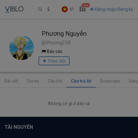
new
VI
Đăng nhập/Đăng ký
Phương Nguyễn
@Phuong258
Báo cáo
Theo dõi
Bài viết
Series
Câu hỏi
Câu trả lời
Bookmark
Đang
Không có gì ở đây cả
TÀI NGUYÊN