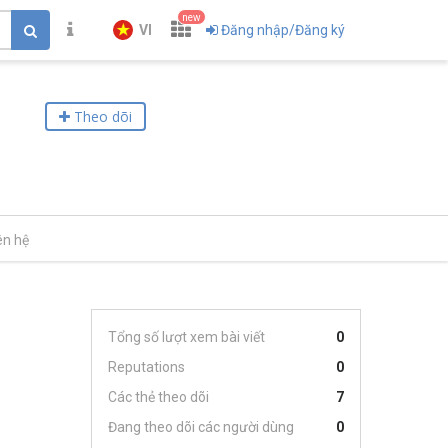
new
VI
Đăng nhập/Đăng ký
Theo dõi
ên hệ
Tổng số lượt xem bài viết
0
Reputations
0
Các thẻ theo dõi
7
Đang theo dõi các người dùng
0