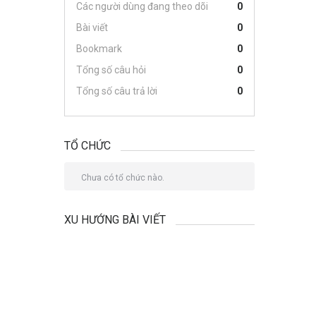
Các người dùng đang theo dõi
0
Bài viết
0
Bookmark
0
Tổng số câu hỏi
0
Tổng số câu trả lời
0
TỔ CHỨC
Chưa có tổ chức nào.
XU HƯỚNG BÀI VIẾT