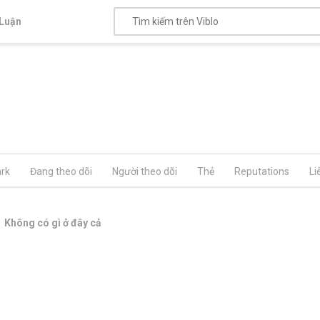
Luận
rk
Đang theo dõi
Người theo dõi
Thẻ
Reputations
Li
Không có gì ở đây cả