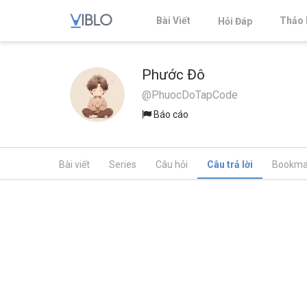
Bài Viết
Thảo 
Hỏi Đáp
Phước Đô
@PhuocDoTapCode
Báo cáo
Bài viết
Series
Câu hỏi
Câu trả lời
Bookma