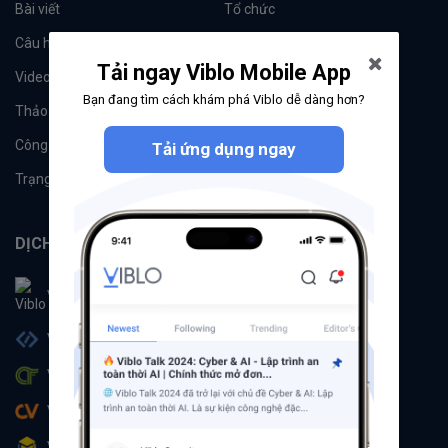
Bài viết
Tổ chức
Câu hỏi
Tags
Tải ngay Viblo Mobile App
Videos
Tác giả
Bạn đang tìm cách khám phá Viblo dễ dàng hơn?
Thảo luận
Đề xuất hệ thống
Công cụ
Machine Learning
Tải ứng dụng ngay
Trạng thái hệ thống
DỊCH VỤ
Viblo
Viblo Code
Viblo CTF
Viblo CV
Viblo Learning