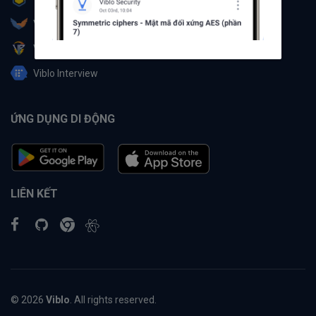
Viblo Partner
Viblo Battle
Viblo Interview
ỨNG DỤNG DI ĐỘNG
LIÊN KẾT
© 2026
Viblo
. All rights reserved.