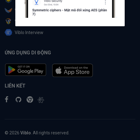
Viblo Partner
Viblo Battle
Viblo Interview
ỨNG DỤNG DI ĐỘNG
LIÊN KẾT
© 2026
Viblo
. All rights reserved.