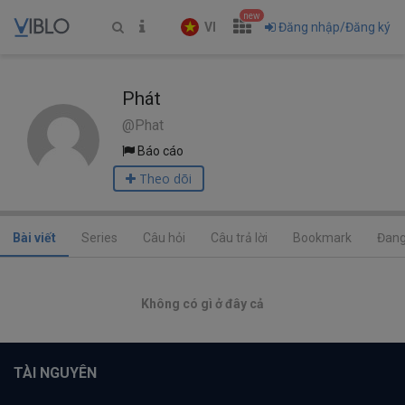
new
VI
Đăng nhập/Đăng ký
Phát
@Phat
Báo cáo
Theo dõi
Bài viết
Series
Câu hỏi
Câu trả lời
Bookmark
Đang
Không có gì ở đây cả
TÀI NGUYÊN