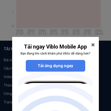
1
0
2026-
2026-
2026-
2026-
2026-
2026-
2026-
2026-
07-07
07-11
07-15
07-19
07-23
07-27
07-31
08-04
Tải ngay Viblo Mobile App
TÀI NGUYÊN
Bạn đang tìm cách khám phá Viblo dễ dàng hơn?
Bài viết
Tổ chức
Tải ứng dụng ngay
Câu hỏi
Tags
Videos
Tác giả
Thảo luận
Đề xuất hệ thống
Công cụ
Machine Learning
Trạng thái hệ thống