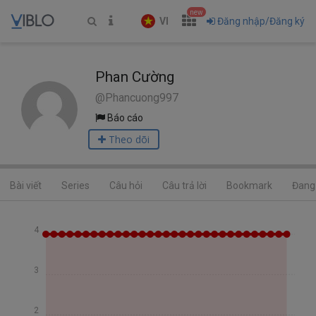
new
VI
Đăng nhập/Đăng ký
Phan Cường
@Phancuong997
Báo cáo
Theo dõi
Bài viết
Series
Câu hỏi
Câu trả lời
Bookmark
Đang 
4
3
2