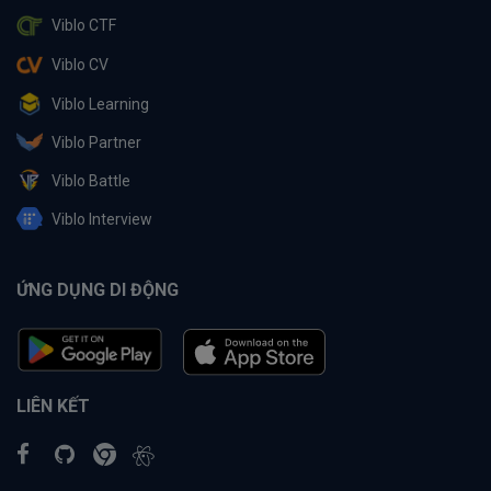
Viblo CTF
Viblo CV
Viblo Learning
Viblo Partner
Viblo Battle
Viblo Interview
ỨNG DỤNG DI ĐỘNG
LIÊN KẾT