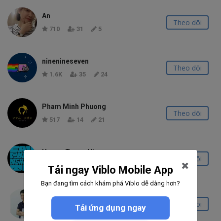
An
Theo dõi
710
31
5
ninenineseven
Theo dõi
1.6K
35
24
Pham Minh Phuong
Theo dõi
517
14
21
Hoang Trong Hieu
Theo dõi
855
25
17
Tải ngay Viblo Mobile App
Bạn đang tìm cách khám phá Viblo dễ dàng hơn?
Ngô Văn Nghĩa
Theo dõi
Tải ứng dụng ngay
3.4K
157
44